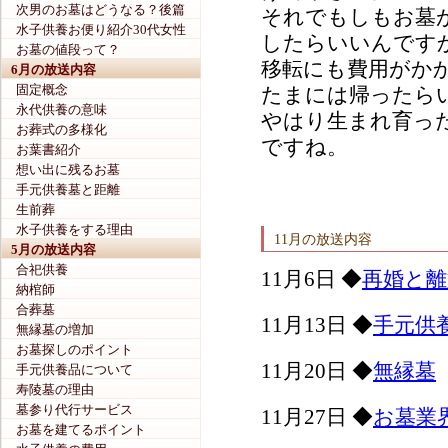
次男のお墓はどうなる？後篇
それでもしもお墓
水子供養お便り紹介30代女性
したらいいんです
お墓の値段って？
移転にも費用がか
6月の放送内容
固定概念
たまには帰ったら
永代供養の意味
やはり生まれ育っ
お葬式の多様化
ですね。
お葉書紹介
想い出に残るお墓
手元供養墓と距離
生前葬
水子供養をする理由
11月の放送内容
5月の放送内容
合祀供養
11月6日 ◆
再婚と離
納棺師
合葬墓
11月13日 ◆
手元供
無縁墓の増加
お墓探しのポイント
11月20日 ◆
無縁墓
手元供養品について
寿陵墓の理由
墓参り代行サービス
11月27日 ◆
お墓業
お墓を建てるポイント