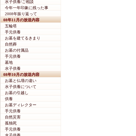
水子供養/ご相談
今年一年印象に残った事
2008年振り返って
08年11月の放送内容
五輪塔
手元供養
お墓を建てるきまり
自然葬
お墓の付属品
手元供養
墓地
水子供養
08年10月の放送内容
お墓と仏壇の違い
水子供養について
お墓の引越し
供養
お墓ディレクター
手元供養
自然災害
孤独死
手元供養
水子供養