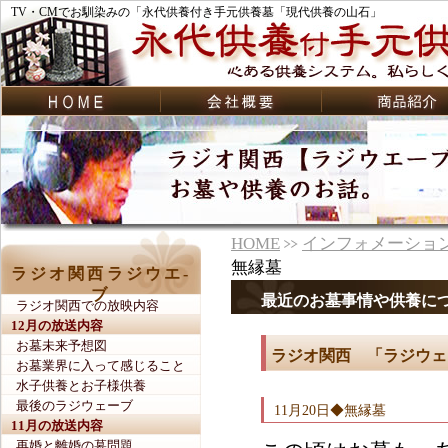
TV・CMでお馴染みの「永代供養付き手元供養墓「現代供養の山石」
HOME
インフォメーショ
無縁墓
ラジオ関西ラジウエ-
ブ
最近のお墓事情や供養に
ラジオ関西での放映内容
12月の放送内容
お墓未来予想図
ラジオ関西 「ラジウェー
お墓業界に入って感じること
水子供養とお子様供養
最後のラジウェーブ
11月20日◆無縁墓
11月の放送内容
再婚と離婚の墓問題