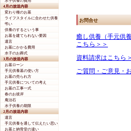
水子供養の費用
4月の放送内容
変わり種のお墓
ライフスタイルに合わせた供養
お問合せ
弔い
供養のするという事
癒し供養（手元供
お墓を建てられない要因
遺言
こちら＞＞
お墓にかかる費用
水子のお葬式
資料請求はこちら
3月の放送内容
お墓ローン
ご質問・ご意見・
手元供養墓の使い方
お墓の売られ方
手元供養についての考え
お墓の工事一式
春のお彼岸
庵治石
水子供養の期限
2月の放送内容
遺言
手元供養を通して伝えたい思い
お墓と納骨堂の違い