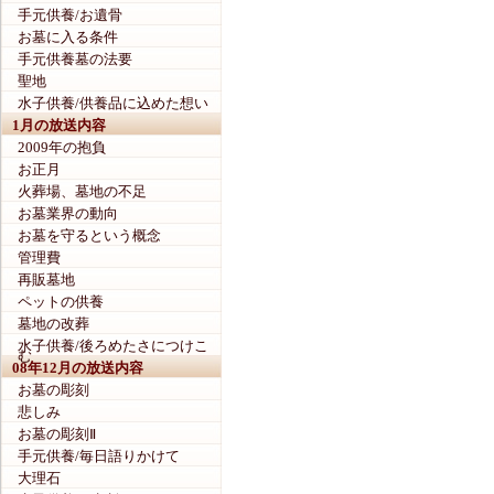
手元供養/お遺骨
お墓に入る条件
手元供養墓の法要
聖地
水子供養/供養品に込めた想い
1月の放送内容
2009年の抱負
お正月
火葬場、墓地の不足
お墓業界の動向
お墓を守るという概念
管理費
再販墓地
ペットの供養
墓地の改葬
水子供養/後ろめたさにつけこ
む
08年12月の放送内容
お墓の彫刻
悲しみ
お墓の彫刻Ⅱ
手元供養/毎日語りかけて
大理石