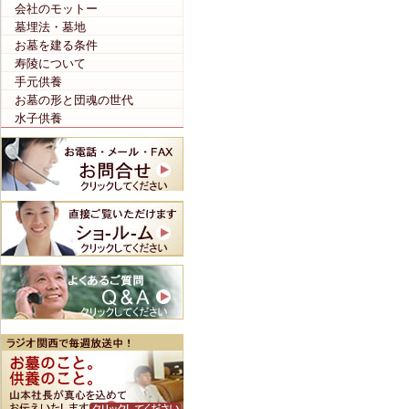
会社のモットー
墓埋法・墓地
お墓を建る条件
寿陵について
手元供養
お墓の形と団魂の世代
水子供養