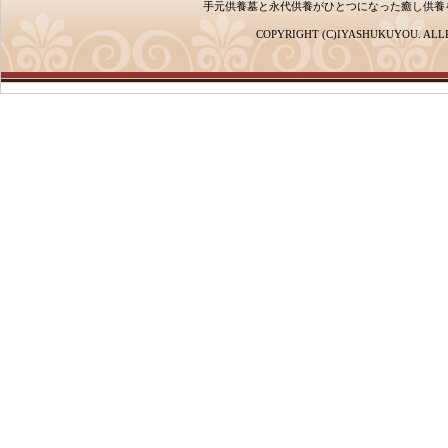
手元供養墓と永代供養がひとつになった癒し供養
COPYRIGHT (C)IYASHUKUYOU. ALL