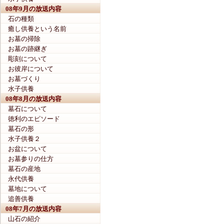
08年9月の放送内容
石の種類
癒し供養という名前
お墓の掃除
お墓の跡継ぎ
彫刻について
お彼岸について
お墓づくり
水子供養
08年8月の放送内容
墓石について
徳利のエピソード
墓石の形
水子供養２
お盆について
お墓参りの仕方
墓石の産地
永代供養
墓地について
追善供養
08年7月の放送内容
山石の紹介