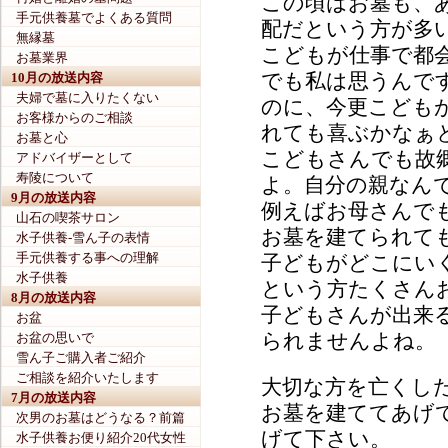
この頃はお墓も、
手元供養墓でよくある質問
配だという方が多
無縁墓
こどもが仕事で都
お墓業界
でも私は思うんで
10月の放送内容
夫婦で墓に入りたくない
のに、今更こども
お客様からのご相談
れても喜ぶかなぁ
お墓と心
こどもさんでも故
アドバイザーとして
寿陵について
よ。自分の親なん
9月の放送内容
例えばお母さんで
山石の喫茶サロン
お墓を建てられて
水子供養-雪ん子の表情
手元供養する事への理解
子どもがどこにい
水子供養
という方たくさん
8月の放送内容
子どもさんが出来
お盆
られませんよね。
お盆の思いで
雪ん子ご購入者ご紹介
ご相談を紹介いたします
大切な方を亡くし
7月の放送内容
お墓を建ててあげ
次男のお墓はどうなる？前篇
げて下さい。
水子供養お便り紹介20代女性