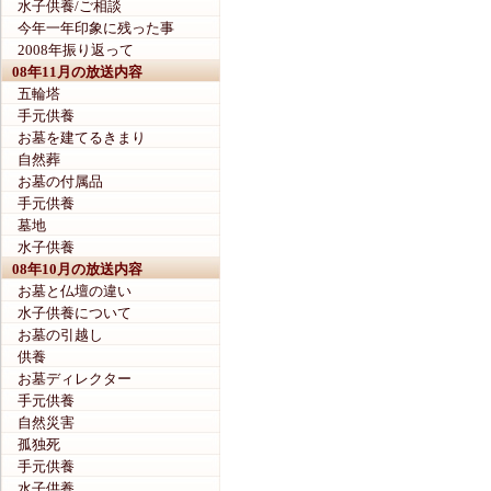
水子供養/ご相談
今年一年印象に残った事
2008年振り返って
08年11月の放送内容
五輪塔
手元供養
お墓を建てるきまり
自然葬
お墓の付属品
手元供養
墓地
水子供養
08年10月の放送内容
お墓と仏壇の違い
水子供養について
お墓の引越し
供養
お墓ディレクター
手元供養
自然災害
孤独死
手元供養
水子供養