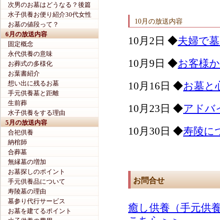
次男のお墓はどうなる？後篇
水子供養お便り紹介30代女性
10月の放送内容
お墓の値段って？
6月の放送内容
10月2日 ◆
夫婦で
固定概念
永代供養の意味
10月9日 ◆
お客様
お葬式の多様化
お葉書紹介
想い出に残るお墓
10月16日 ◆
お墓と
手元供養墓と距離
生前葬
10月23日 ◆
アドバ
水子供養をする理由
5月の放送内容
10月30日 ◆
寿陵に
合祀供養
納棺師
合葬墓
無縁墓の増加
お墓探しのポイント
お問合せ
手元供養品について
寿陵墓の理由
墓参り代行サービス
癒し供養（手元供
お墓を建てるポイント