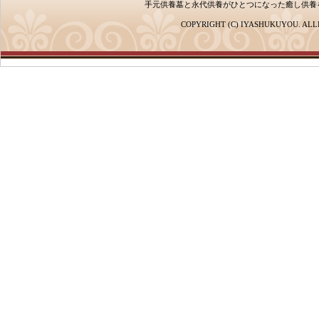
手元供養墓と永代供養がひとつになった癒し供養
COPYRIGHT (C) IYASHUKUYOU. ALL