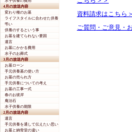
こちら＞＞
水子供養の費用
4月の放送内容
変わり種のお墓
資料請求はこちら
ライフスタイルに合わせた供養
弔い
ご質問・ご意見・
供養のするという事
お墓を建てられない要因
遺言
お墓にかかる費用
水子のお葬式
3月の放送内容
お墓ローン
手元供養墓の使い方
お墓の売られ方
手元供養についての考え
お墓の工事一式
春のお彼岸
庵治石
水子供養の期限
2月の放送内容
遺言
手元供養を通して伝えたい思い
お墓と納骨堂の違い