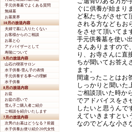
ご遺骨のある方が
手元供養墓でよくある質問
ぐに供養が始まり
無縁墓
ど私たちがさせて
お墓業界
される方などもお
10月の放送内容
夫婦で墓に入りたくない
をさせて頂いてま
お客様からのご相談
手元供養墓を使い
お墓と心
さんありますので
アドバイザーとして
寿陵について
り、お寺さんに直
9月の放送内容
ちが聞いてお答え
山石の喫茶サロン
ます。
水子供養-雪ん子の表情
手元供養する事への理解
間違ったことはお
水子供養
しっかりと聞いた
8月の放送内容
ご相談頂いた時か
お盆
でアドバイスをさ
お盆の思いで
雪ん子ご購入者ご紹介
したいと思うんで
ご相談を紹介いたします
えていきますとい
7月の放送内容
なのでどんな小さ
次男のお墓はどうなる？前篇
水子供養お便り紹介20代女性