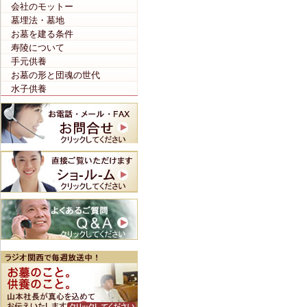
会社のモットー
墓埋法・墓地
お墓を建る条件
寿陵について
手元供養
お墓の形と団魂の世代
水子供養