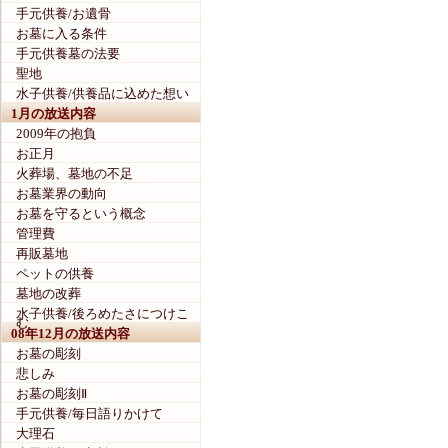
手元供養/お遺骨
お墓に入る条件
手元供養墓の法要
聖地
水子供養/供養品に込めた想い
1月の放送内容
2009年の抱負
お正月
火葬場、墓地の不足
お墓業界の動向
お墓を守るという概念
管理費
再販墓地
ペットの供養
墓地の改葬
水子供養/後ろめたさにつけこ
む
08年12月の放送内容
お墓の彫刻
悲しみ
お墓の彫刻Ⅱ
手元供養/毎日語りかけて
大理石