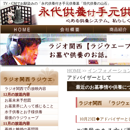
TV・CMでお馴染みの「永代供養付き手元供養墓「現代供養の山石」
HOME
インフォメーショ
アドバイザーとして
ラジオ関西ラジウエ-
ブ
最近のお墓事情や供養に
ラジオ関西での放映内容
12月の放送内容
お墓未来予想図
ラジオ関西 「ラジウェー
お墓業界に入って感じること
水子供養とお子様供養
最後のラジウェーブ
10月23日◆アドバイザーと
11月の放送内容
再婚と離婚の墓問題