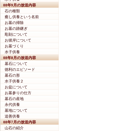
08年9月の放送内容
石の種類
癒し供養という名前
お墓の掃除
お墓の跡継ぎ
彫刻について
お彼岸について
お墓づくり
水子供養
08年8月の放送内容
墓石について
徳利のエピソード
墓石の形
水子供養２
お盆について
お墓参りの仕方
墓石の産地
永代供養
墓地について
追善供養
08年7月の放送内容
山石の紹介