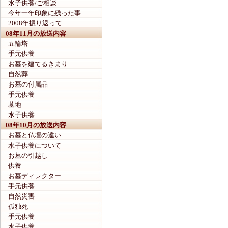
水子供養/ご相談
今年一年印象に残った事
2008年振り返って
08年11月の放送内容
五輪塔
手元供養
お墓を建てるきまり
自然葬
お墓の付属品
手元供養
墓地
水子供養
08年10月の放送内容
お墓と仏壇の違い
水子供養について
お墓の引越し
供養
お墓ディレクター
手元供養
自然災害
孤独死
手元供養
水子供養