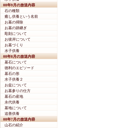
08年9月の放送内容
石の種類
癒し供養という名前
お墓の掃除
お墓の跡継ぎ
彫刻について
お彼岸について
お墓づくり
水子供養
08年8月の放送内容
墓石について
徳利のエピソード
墓石の形
水子供養２
お盆について
お墓参りの仕方
墓石の産地
永代供養
墓地について
追善供養
08年7月の放送内容
山石の紹介