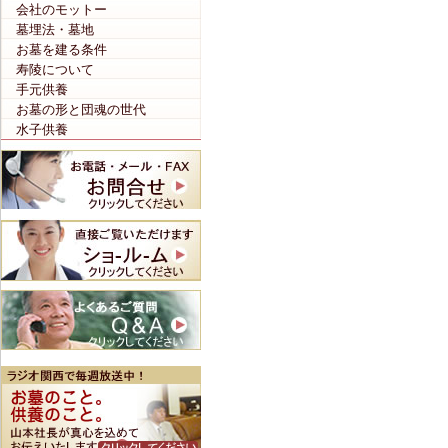
会社のモットー
墓埋法・墓地
お墓を建る条件
寿陵について
手元供養
お墓の形と団魂の世代
水子供養