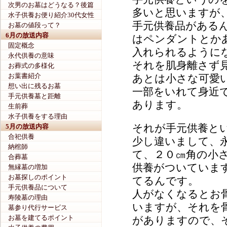
次男のお墓はどうなる？後篇
多いと思いますが
水子供養お便り紹介30代女性
手元供養品がある
お墓の値段って？
6月の放送内容
はペンダントとか
固定概念
入れられるように
永代供養の意味
それを肌身離さず
お葬式の多様化
お葉書紹介
あとは小さな可愛
想い出に残るお墓
一部をいれて身近
手元供養墓と距離
あります。
生前葬
水子供養をする理由
それが手元供養と
5月の放送内容
合祀供養
少し違いまして、
納棺師
て、２０㎝角の小
合葬墓
供養がついていま
無縁墓の増加
お墓探しのポイント
てるんです。
手元供養品について
人がなくなるとお
寿陵墓の理由
いますが、それを
墓参り代行サービス
お墓を建てるポイント
がありますので、