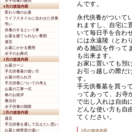
水子供養の費用
んです。
4月の放送内容
変わり種のお墓
永代供養がついて
ライフスタイルに合わせた供養
れますし、自宅に
弔い
供養のするという事
いて毎日手を合わ
お墓を建てられない要因
には永遠陵（とわ
遺言
める施設を作って
お墓にかかる費用
水子のお葬式
も出来ます。
3月の放送内容
お家に置いても預
お墓ローン
お引っ越しの際だ
手元供養墓の使い方
お墓の売られ方
す。
手元供養についての考え
手元供養墓を買っ
お墓の工事一式
ってあって、お寺
春のお彼岸
で出し入れは自由
庵治石
水子供養の期限
どんな使い方も自
2月の放送内容
てください。
遺言
手元供養を通して伝えたい思い
お墓と納骨堂の違い
3月の放送内容