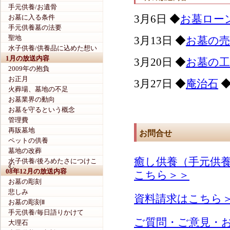
手元供養/お遺骨
3月6日 ◆
お墓ロー
お墓に入る条件
手元供養墓の法要
聖地
3月13日 ◆
お墓の
水子供養/供養品に込めた想い
1月の放送内容
3月20日 ◆
お墓の工
2009年の抱負
お正月
3月27日 ◆
庵治石
火葬場、墓地の不足
お墓業界の動向
お墓を守るという概念
管理費
再販墓地
お問合せ
ペットの供養
墓地の改葬
癒し供養（手元供
水子供養/後ろめたさにつけこ
む
08年12月の放送内容
こちら＞＞
お墓の彫刻
悲しみ
資料請求はこちら
お墓の彫刻Ⅱ
手元供養/毎日語りかけて
ご質問・ご意見・
大理石