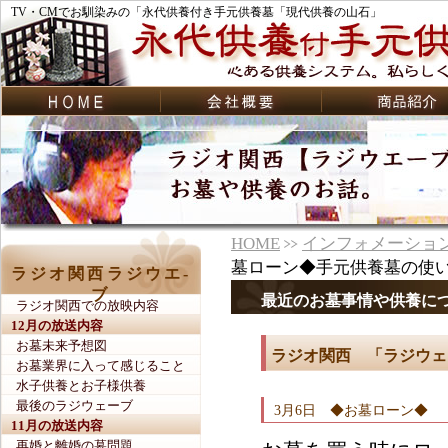
TV・CMでお馴染みの「永代供養付き手元供養墓「現代供養の山石」
HOME
インフォメーショ
墓ローン◆手元供養墓の使
ラジオ関西ラジウエ-
ブ
最近のお墓事情や供養に
ラジオ関西での放映内容
12月の放送内容
お墓未来予想図
ラジオ関西 「ラジウェー
お墓業界に入って感じること
水子供養とお子様供養
最後のラジウェーブ
3月6日 ◆お墓ローン◆
11月の放送内容
再婚と離婚の墓問題