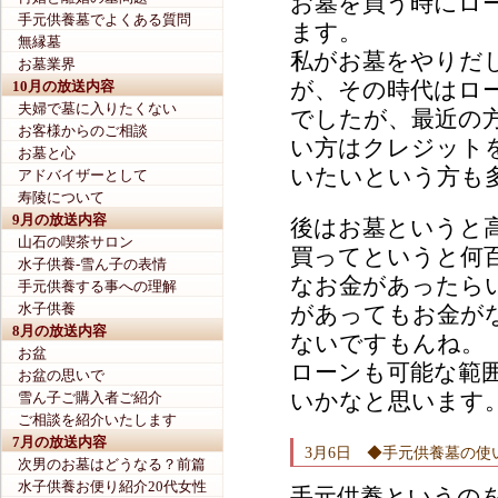
お墓を買う時にロ
手元供養墓でよくある質問
ます。
無縁墓
私がお墓をやりだ
お墓業界
が、その時代はロ
10月の放送内容
夫婦で墓に入りたくない
でしたが、最近の
お客様からのご相談
い方はクレジット
お墓と心
いたいという方も
アドバイザーとして
寿陵について
9月の放送内容
後はお墓というと
山石の喫茶サロン
買ってというと何
水子供養-雪ん子の表情
なお金があったら
手元供養する事への理解
水子供養
があってもお金が
8月の放送内容
ないですもんね。
お盆
ローンも可能な範
お盆の思いで
いかなと思います
雪ん子ご購入者ご紹介
ご相談を紹介いたします
7月の放送内容
3月6日 ◆手元供養墓の使
次男のお墓はどうなる？前篇
水子供養お便り紹介20代女性
手元供養というの